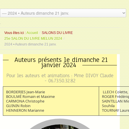
.
.
Vous êtes ici :
Accueil
/
SALONS DU LIVRE
25e SALON DU LIVRE MELUN 2024
/
2024 • Auteurs dimanche 21 janv.
Auteurs présents le dimanche 21
janvier 2024
Pour les auteurs et animations : Mme DIVOY Claude
- 06.73.50.32.82
BORDERIES Jean-Marie
LLECH Colette,
BOULMÉ Romain et Maxime
ROGER Frédéri
CARMONA Christophe
SAINTILLAN Mic
GUININ Robin
Souhila
HENNERON Marianne
TOURNAY Laur